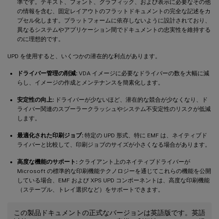
準です。テキスト、フォント、グラフィック、および表示に必要なその他
の情報を含む、固定レイアウトのフラットドキュメントの完全な記述をカ
プセル化します。プラットフォームに依存しないように設計されており、
異なるシステムやアプリケーション間でドキュメントの忠実性を維持する
のに理想的です。
UPD を使用すると、いくつかの潜在的な利点があります。
ドライバー管理の削減:
VDA イメージに必要なドライバーの数を大幅に減
らし、イメージの作成とメンテナンスを簡素化します。
安定性の向上:
ドライバーが少ないほど、潜在的な競合が少なくなり、ド
ライバー関連のスプーラークラッシュやシステム不安定性のリスクが低減
します。
最適化された印刷ジョブ:
特定の UPD 形式、特に EMF は、ネイティブド
ライバーと比較して、印刷ジョブのサイズが小さくなる場合があります。
高度な機能のサポート:
クライアント上のネイティブドライバーが
Microsoft の標準的な印刷機能テクノロジーを通じてこれらの機能を公開
している場合、EMF および XPS UPD コンポーネントは、高度な印刷機能
（ステープル、トレイ選択など）をサポートできます。
この製品ドキュメントの正式なバージョンは英語版です。英語