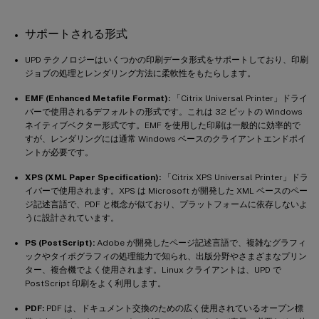
サポートされる形式
UPD テクノロジーはいくつかの印刷データ形式をサポートしており、印刷
ジョブの処理とレンダリング方法に柔軟性をもたらします。
EMF (Enhanced Metafile Format):
「Citrix Universal Printer」ドライ
バーで使用されるデフォルトの形式です。これは 32 ビットの Windows
ネイティブベクター形式です。EMF を使用した印刷は一般的に効率的で
すが、レンダリングには通常 Windows ベースのクライアントエンドポイ
ントが必要です。
XPS (XML Paper Specification):
「Citrix XPS Universal Printer」ドラ
イバーで使用されます。XPS は Microsoft が開発した XML ベースのペー
ジ記述言語で、PDF と概念が似ており、プラットフォームに依存しないよ
うに設計されています。
PS (PostScript):
Adobe が開発したページ記述言語で、複雑なグラフィ
ックやタイポグラフィの処理能力で知られ、出版分野やさまざまなプリン
ター、複合機でよく使用されます。Linux クライアントは、UPD で
PostScript 印刷をよく利用します。
PDF:
PDF は、ドキュメント交換のための広く使用されているオープン標