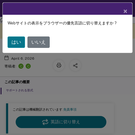
製品ドキュメン
JA
×
ト
Citrix Virtual Apps and Desktops
7 2511
Webサイトの表示をブラウザーの優先言語に切り替えますか ?
™
Citrix Universal
Print Driver (UPD)
このコンテンツは動的に機械
フィードバックを提供する
翻訳されています。
はい
いいえ
April 6, 2026
C
C
寄稿者:
この記事の概要
サポートされる形式
この記事は機械翻訳されています.
免責事項
英語に切り替え