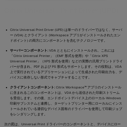
™
Citrix Universal
Print Driver (UPD)
Citrix Universal Print Driver (UPD) は単一のドライバーではなく、サーバ
ー (VDA) とクライアント (Workspace アプリがインストールされたエン
ドポイント) の両方にコンポーネントを含むテクノロジーです。
サーバーコンポーネント:
VDA とともにインストールされ、これには
「Citrix Universal Printer」（EMF 形式を使用）や「Citrix XPS
Universal Printer」（XPS 形式を使用）などの実際の汎用プリントドライ
バーが含まれ、PDF および PS 形式もサポートします。その役割は、VDA
上で実行されているアプリケーションによって生成された印刷出力を、デ
バイスに依存しない形式でキャプチャすることです。
™
クライアントコンポーネント:
Citrix Workspace
アプリのインストール
に含まれるこのコンポーネントは、VDA から送信された印刷ストリーム
を受信します。その後、エンドポイントデバイス上のローカル Windows
印刷サブシステムと連携し、ターゲットプリンター用にローカルにインス
トールされている適切なデバイス固有のドライバーを使用して印刷ジョブ
をレンダリングします。
次の図は、Universal Print ドライバーのコンポーネントと、デバイスにロー