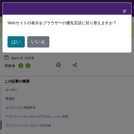
製品ドキュメン
JA
×
ト
Citrix Virtual Apps and Desktops
7 2511
Webサイトの表示をブラウザーの優先言語に切り替えますか ?
アプリケーショングループの作成
このコンテンツは動的に機械
フィードバックを提供する
翻訳されています。
はい
いいえ
April 6, 2026
C
C
寄稿者:
この記事の概要
はじめに
構成例
ガイダンスと考慮事項
アプリケーショングループでのセッション共有
アプリケーショングループの作成