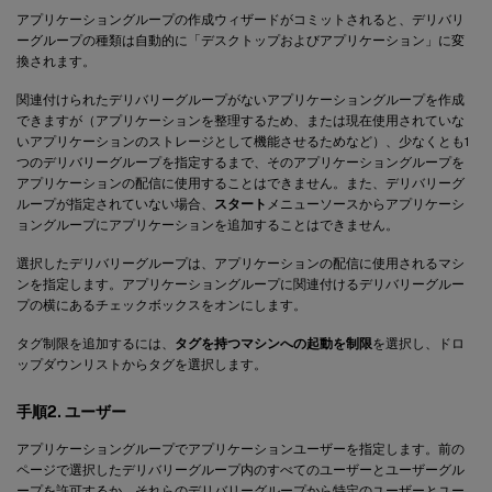
アプリケーショングループの作成ウィザードがコミットされると、デリバリ
ーグループの種類は自動的に「デスクトップおよびアプリケーション」に変
換されます。
関連付けられたデリバリーグループがないアプリケーショングループを作成
できますが（アプリケーションを整理するため、または現在使用されていな
いアプリケーションのストレージとして機能させるためなど）、少なくとも1
つのデリバリーグループを指定するまで、そのアプリケーショングループを
アプリケーションの配信に使用することはできません。また、デリバリーグ
ループが指定されていない場合、
スタート
メニューソースからアプリケーシ
ョングループにアプリケーションを追加することはできません。
選択したデリバリーグループは、アプリケーションの配信に使用されるマシ
ンを指定します。アプリケーショングループに関連付けるデリバリーグルー
プの横にあるチェックボックスをオンにします。
タグ制限を追加するには、
タグを持つマシンへの起動を制限
を選択し、ドロ
ップダウンリストからタグを選択します。
手順2. ユーザー
アプリケーショングループでアプリケーションユーザーを指定します。前の
ページで選択したデリバリーグループ内のすべてのユーザーとユーザーグル
ープを許可するか、それらのデリバリーグループから特定のユーザーとユー