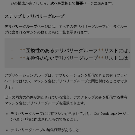
ジの構成が完了したら、
次へ
を選択して
概要
ページに進みます。
ステップ 1. デリバリーグループ
デリバリーグループ
ページには、すべてのデリバリーグループが、各グルー
プに含まれるマシンの数とともに一覧表示されます。
-
**
互換性のあるデリバリーグループ
**
リストには、
-
**
互換性のないデリバリーグループ
**
アプリケーショングループは、アプリケーションを配信できる共有（プライ
ベートではない）マシンを含むデリバリーグループに関連付けることができ
ます。
以下の両方の条件が満たされている場合、デスクトップのみを配信する共有
マシンを含むデリバリーグループも選択できます。
デリバリーグループに共有マシンが含まれており、XenDesktopバージョ
ン7.9より前に作成されたものであること。
デリバリーグループの編集権限があること。