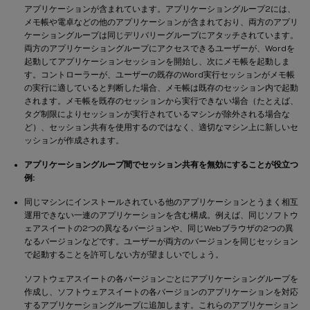
アプリケーションが含まれています。アプリケーショングループ2には、
メモ帳や電卓などの他のアプリケーションが含まれており、両方のアプリ
ケーショングループは同じデリバリーグループにアタッチされています。
両方のアプリケーショングループにアクセスできるユーザーが、Wordを
起動してアプリケーションセッションを開始し、次にメモ帳を起動しま
す。コントローラーが、ユーザーの既存のWord実行セッションがメモ帳
の実行に適していると判断した場合、メモ帳は既存のセッション内で起動
されます。メモ帳を既存のセッションから実行できない場合（たとえば、
タグ制限によりセッションが実行されているマシンが除外される場合な
ど）、セッション共有を使用するのではなく、適切なマシン上に新しいセ
ッションが作成されます。
アプリケーショングループ間でセッション共有を無効にすることが役立つ
例:
同じマシンにインストールされている他のアプリケーションとうまく相互
運用できない一連のアプリケーションを含む構成。例えば、同じソフトウ
ェアスイートの2つの異なるバージョンや、同じWebブラウザの2つの異
なるバージョンなどです。ユーザーが両方のバージョンを同じセッション
で起動することを許可しない方が望ましいでしょう。
ソフトウェアスイートの各バージョンごとにアプリケーショングループを
作成し、ソフトウェアスイートの各バージョンのアプリケーションを対応
するアプリケーショングループに追加します。これらのアプリケーション