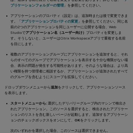
プリケーションフォルダーの管理
」を参照してください。
アプリケーションのプロパティ（設定）は、追加時または後で変更できま
す。「
アプリケーションプロパティの変更
」を参照してください。同じ名
前の2つのアプリケーションを同じユーザーに公開する場合、Web
Studioで
アプリケーション名（ユーザー向け）
プロパティを変更しま
す。そうしないと、ユーザーはCitrix Workspaceアプリで重複する名前
を目にします。
複数のアプリケーショングループにアプリケーションを追加すると、それ
らのすべてのグループでアプリケーションを表示する十分な権限がない場
合、表示の問題が発生する可能性があります。そのような場合は、より高
い権限を持つ管理者に相談するか、アプリケーションが追加されたすべて
のグループを含むようにスコープを拡張してください。
ドロップダウンメニューから
追加
をクリックして、アプリケーションソース
を表示します。
スタートメニューから:
選択したデリバリーグループ内のマシンで検出さ
れたアプリケーション。このソースを選択すると、検出されたアプリケー
ションのリストを含む新しいページが起動します。追加するアプリケーシ
ョンのチェックボックスをオンにして、
OK
をクリックします。
次のいずれかを選択した場合、このソースは選択できません。