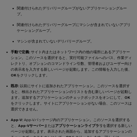
関連付けられたデリバリーグループがないアプリケーショングルー
プ。
関連付けられたデリバリーグループにマシンが含まれていないアプリ
ケーショングループ。
マシンが含まれていないデリバリーグループ。
手動で定義:
サイト内またはネットワーク内の他の場所にあるアプリケー
ション。このソースを選択すると、実行可能ファイルへのパス、作業ディ
レクトリ、オプションのコマンドライン引数、管理者およびユーザー向け
の表示名を入力する新しいページが起動します。この情報を入力した後、
OK
をクリックします。
既存:
以前にサイトに追加されたアプリケーション。このソースを選択す
ると、検出されたアプリケーションのリストを含む新しいページが起動し
ます。追加するアプリケーションのチェックボックスをオンにして、
OK
をクリックします。サイトにアプリケーションがない場合、このソースは
選択できません。
App-V:
App-Vパッケージ内のアプリケーション。このソースを選択する
と、
App-Vサーバー
または
アプリケーションライブラリ
を選択する新しい
ページが起動します。表示された画面から、追加するアプリケーションの