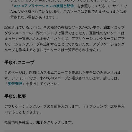
チェックボックスをオンにして、
OK
をクリックします。詳しくは、
「
App-Vアプリケーションの展開と配信
」を参照してください。サイトで
App-Vが構成されていない場合、このソースは選択できません（または表
示されない場合があります）。
記載されているように、その種類の有効なソースがない場合、
追加
ドロップ
ダウンメニューの一部のエントリは選択できません。互換性のないソースは
まったく一覧表示されません（たとえば、アプリケーショングループにアプ
リケーショングループを追加することはできないため、アプリケーショング
ループを作成するときにそのソースは一覧表示されません）。
手順4. スコープ
このページは、以前にカスタムスコープを作成した場合にのみ表示されま
す。デフォルトでは、
すべて
のスコープが選択されています。詳しくは、
「
委任管理
」を参照してください。
手順5. 概要
アプリケーショングループの名前を入力します。（オプションで）説明を入
力することもできます。
概要情報を確認し、
完了
をクリックします。