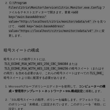
C:\Program
Files\Citrix\Monitor\Service\Citrix.Monitor.exe.Config
フ
ァイルをテキストエディターで開きます。要素
<add
key="owin:baseAddress"
value="http://localhost/citrix/monitor/odata/v4" />
を見つ
けて、
<add key="owin:baseAddress"
value="https://localhost/citrix/monitor/odata/v4" />
に変
更します。
暗号スイートの構成
暗号スイートの順序リストには、
TLS_ECDHE_RSA_WITH_AES_256_CBC_SHA384
または
TLS_ECDHE_RSA_WITH_AES_128_CBC_SHA256
の暗号スイート（またはそ
の両方）を含める必要があり、これらの暗号スイートはすべての
TLS_DHE_
暗号スイートより前に配置する必要があります。
Microsoftグループポリシーエディターを使用して、
コンピューターの構
成 > 管理用テンプレート > ネットワーク > SSL構成設定
に移動します。
「SSL暗号スイートの順序」ポリシーを編集します。デフォルトでは、こ
のポリシーは「未構成」に設定されています。このポリシーを「有効」に
設定します。