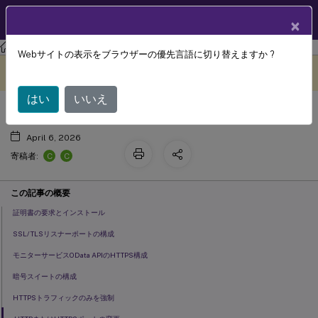
製品ドキュメン
JA
×
ト
Citrix Virtual Apps and Desktops
7 2511
Webサイトの表示をブラウザーの優先言語に切り替えますか ?
Delivery ControllerでのTLSの有効化
このコンテンツは動的に機械
フィードバックを提供する
翻訳されています。
はい
いいえ
April 6, 2026
C
C
寄稿者:
この記事の概要
証明書の要求とインストール
SSL/TLSリスナーポートの構成
モニターサービスOData APIのHTTPS構成
暗号スイートの構成
HTTPSトラフィックのみを強制