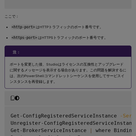
ここで：
<http-port>
はHTTPトラフィックのポート番号です。
<https-port>
はHTTPSトラフィックのポート番号です。
注：
ポートを変更した後、Studioはライセンスの互換性とアップグレード
に関するメッセージを表示する場合があります。この問題を解決するに
は、次のPowerShellコマンドレットシーケンスを使用してサービスイ
ンスタンスを再登録します。
Get-ConfigRegisteredServiceInstance 
-Serv
Unregister-ConfigRegisteredServiceInstance
Get-BrokerServiceInstance 
|
 where Binding