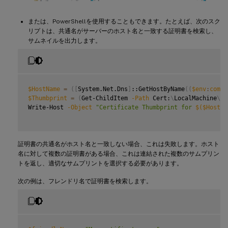
または、PowerShellを使用することもできます。たとえば、次のスク
リプトは、共通名がサーバーのホスト名と一致する証明書を検索し、
サムネイルを出力します。
$HostName
=
(
[
System.Net.Dns
]
::GetHostByName
((
$env
:
compu
$Thumbprint
=
(
Get-ChildItem 
-Path
 Cert:
\
LocalMachine
\
My
Write-Host 
-Object
"Certificate Thumbprint for 
$(
$HostNa
証明書の共通名がホスト名と一致しない場合、これは失敗します。ホスト
名に対して複数の証明書がある場合、これは連結された複数のサムプリン
トを返し、適切なサムプリントを選択する必要があります。
次の例は、フレンドリ名で証明書を検索します。