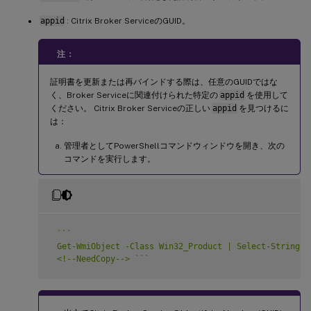
appid
: Citrix Broker ServiceのGUID。
注：
証明書を更新または再バインドする際は、任意のGUIDではな
く、Broker Serviceに関連付けられた特定の
appid
を使用して
ください。 Citrix Broker Serviceの正しい
appid
を見つけるに
は：
管理者としてPowerShellコマンドウィンドウを開き、次の
コマンドを実行します。
`
`
`
 Get-WmiObject -Class Win32_Product | Select-String -P
 <!--NeedCopy--> 
`
`
`