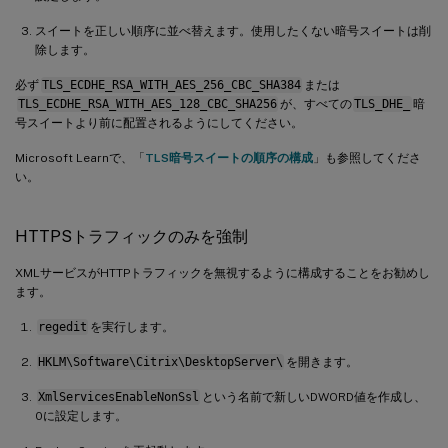
スイートを正しい順序に並べ替えます。使用したくない暗号スイートは削
除します。
必ず
TLS_ECDHE_RSA_WITH_AES_256_CBC_SHA384
または
TLS_ECDHE_RSA_WITH_AES_128_CBC_SHA256
が、すべての
TLS_DHE_
暗
号スイートより前に配置されるようにしてください。
Microsoft Learnで、「
TLS暗号スイートの順序の構成
」も参照してくださ
い。
HTTPSトラフィックのみを強制
XMLサービスがHTTPトラフィックを無視するように構成することをお勧めし
ます。
regedit
を実行します。
HKLM\Software\Citrix\DesktopServer\
を開きます。
XmlServicesEnableNonSsl
という名前で新しいDWORD値を作成し、
0に設定します。