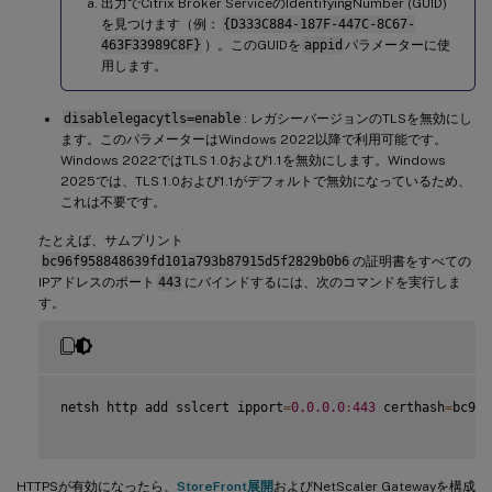
出力でCitrix Broker ServiceのIdentifyingNumber (GUID)
を見つけます（例：
{D333C884-187F-447C-8C67-
463F33989C8F}
）。このGUIDを
appid
パラメーターに使
用します。
disablelegacytls=enable
: レガシーバージョンのTLSを無効にし
ます。このパラメーターはWindows 2022以降で利用可能です。
Windows 2022ではTLS 1.0および1.1を無効にします。Windows
2025では、TLS 1.0および1.1がデフォルトで無効になっているため、
これは不要です。
たとえば、サムプリント
bc96f958848639fd101a793b87915d5f2829b0b6
の証明書をすべての
IPアドレスのポート
443
にバインドするには、次のコマンドを実行しま
す。
netsh http add sslcert ipport
=
0.0
.0
.0
:
443
 certhash
=
bc96f
HTTPSが有効になったら、
StoreFront展開
およびNetScaler Gatewayを構成