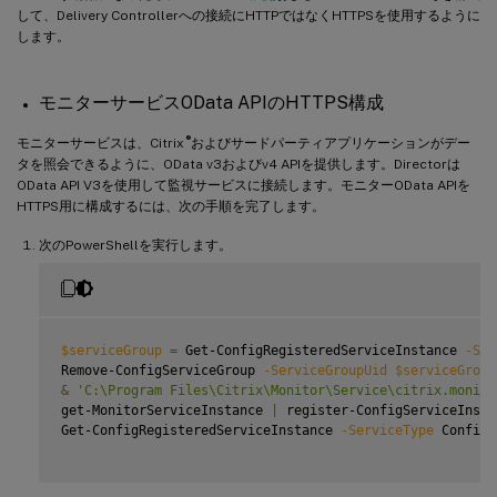
して、Delivery Controllerへの接続にHTTPではなくHTTPSを使用するように
します。
モニターサービスOData APIのHTTPS構成
®
モニターサービスは、Citrix
およびサードパーティアプリケーションがデー
タを照会できるように、OData v3およびv4 APIを提供します。Directorは
OData API V3を使用して監視サービスに接続します。モニターOData APIを
HTTPS用に構成するには、次の手順を完了します。
次のPowerShellを実行します。
$serviceGroup
=
 Get-ConfigRegisteredServiceInstance 
-Ser
Remove-ConfigServiceGroup 
-ServiceGroupUid
$serviceGroup
&
'C:\Program Files\Citrix\Monitor\Service\citrix.monito
get-MonitorServiceInstance 
|
 register-ConfigServiceInstan
Get-ConfigRegisteredServiceInstance 
-ServiceType
 Config 