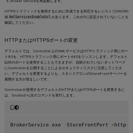
Broker Serviceを再起動します。
HTTPSトラフィックを無視するために作成できる対応するレジストリDWORD
値
XmlServicesEnableSsl
があります。これが0に設定されていないことを
確認してください。
HTTPまたはHTTPSポートの変更
デフォルトでは、Controller上のXMLサービスはHTTPトラフィック用にポー
ト80を、HTTPSトラフィック用にポート443をリッスンします。デフォルト
以外のポートを使用することもできますが、信頼されていないネットワーク
にControllerを公開することによるセキュリティリスクに注意してくださ
い。デフォルトを変更するよりも、スタンドアロンのStoreFrontサーバーを
展開する方が望ましいです。
Controllerが使用するデフォルトのHTTPまたはHTTPSポートを変更するに
は、Studioから次のコマンドを実行します。
BrokerService
.
exe 
-
StoreFrontPort 
<
http
-
p