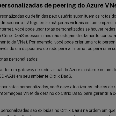
personalizadas de peering do Azure VN
rsonalizadas ou definidas pelo usuário substituem as rotas d
 direcionar o tráfego entre máquinas virtuais em um emparel
Internet. Você pode usar rotas personalizadas se houver rede
o Citrix DaaS acessem, mas não estejam diretamente conecta
ento de VNet. Por exemplo, você pode criar uma rota persona
avés de um dispositivo de rede para a Internet ou para uma su
otas personalizadas:
e ter um gateway de rede virtual do Azure existente ou um d
 SD-WAN em seu ambiente Citrix DaaS.
onar rotas personalizadas, você deve atualizar as tabelas de
nformações VNet de destino do Citrix DaaS para garantir a c
 personalizadas são exibidas no Citrix DaaS na ordem em que 