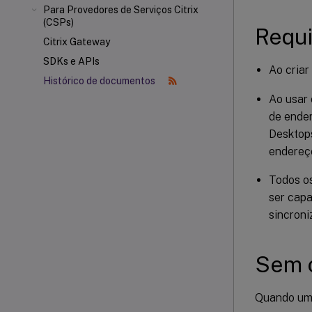
Para Provedores de Serviços Citrix
(CSPs)
Requi
Citrix Gateway
SDKs e APIs
Ao criar
Histórico de documentos
Ao usar 
de ender
Desktops
endereç
Todos o
ser capa
sincroni
Sem 
Quando um