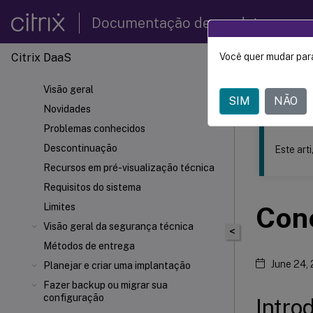
Documentação de produtos
Citrix DaaS
Você quer mudar para
Este conteúdo
Visão geral
Citrix 
SIM
NÃO
Novidades
Problemas conhecidos
Descontinuação
Este art
Recursos em pré-visualização técnica
Requisitos do sistema
Limites
Con
Visão geral da segurança técnica
<
Métodos de entrega
June 24,
Planejar e criar uma implantação
Fazer backup ou migrar sua
configuração
Intro