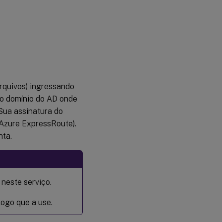
Excluir
uma
conexão
SD-WAN
rquivos) ingressando
no domínio do AD onde
Sua assinatura do
 Azure ExpressRoute).
nta.
neste serviço.
ogo que a use.