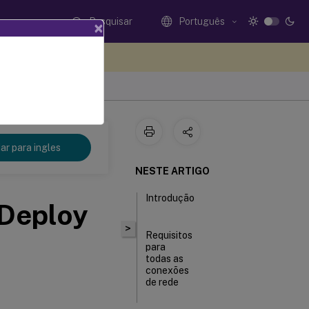
Pesquisar
Português
×
eedback aqui
r para ingles
NESTE ARTIGO
Introdução
 Deploy
>
Requisitos
para
todas as
conexões
de rede