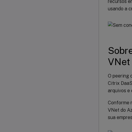
recursos e
usando a cr
Sobre
VNet
O peering d
Citrix Daa
arquivos e 
Conforme m
VNet do Az
sua empres