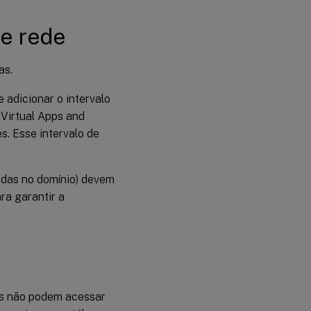
do Azure
VNet
de rede
Veja os
detalhes
da
as.
conexão
de
peering
adicionar o intervalo
do
 Virtual Apps and
Azure
VNet
s. Esse intervalo de
Gerenciar
rotas
adas no domínio) devem
personalizadas
ra garantir a
para conexões
de mesmo nível
existentes do
Azure VNet
Excluir uma
conexão
emparelhada
os não podem acessar
do Azure