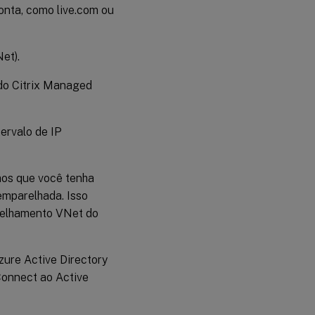
conta, como live.com ou
et).
 do Citrix Managed
ervalo de IP
os que você tenha
emparelhada. Isso
arelhamento VNet do
zure Active Directory
Connect ao Active