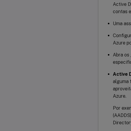
Active D
contas e
Uma assi
Configur
Azure po
Abra os 
especifi
Active 
alguma f
aproveit
Azure.
Por exem
(AADDS)
Directory