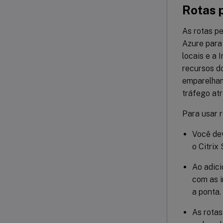
Rotas 
As rotas pe
Azure para
locais e a 
recursos d
emparelham
tráfego atr
Para usar r
Você dev
o Citrix
Ao adici
com as i
a ponta.
As rotas