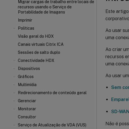
Migrar cargas de trabalho entre locais de
recursos usando o Serviço de
Este artig
Portabilidade de Imagens
corporativ
Imprimir
Políticas
Ao usar sua
Visão geral do HDX
uma conexã
Canais virtuais Citrix ICA
Ao criar u
Sessões de salto duplo
recursos em
Conectividade HDX
uma conexã
Dispositivos
Ao usar um
Gráficos
Multimídia
Sem con
Redirecionamento de conteúdo geral
Empare
Gerenciar
Monitorar
SD-WA
Consultor
Não é possí
Serviço de Atualização de VDA (VUS)