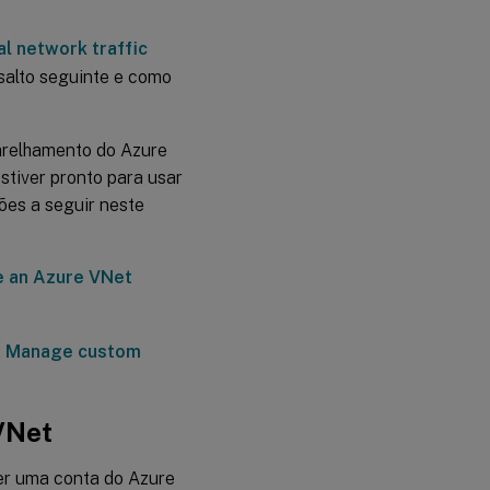
al network traffic
salto seguinte e como
arelhamento do Azure
stiver pronto para usar
ões a seguir neste
e an Azure VNet
:
Manage custom
VNet
ser uma conta do Azure