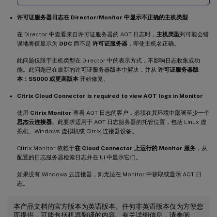
许可证服务器日志在 Director/Monitor 中显示不正确的主机类型
在 Director 中查看来自许可证服务器的 AOT 日志时，
主机类型
列可能会错
误地将值显示为
DDC
而不是
许可证服务器
，即使主机名正确。
此问题仅限于主机类型在 Director 中的表示方式，不影响日志收集或功
能。此问题已在最新的许可证服务器版本中解决，并从
许可证服务器版
本：55000 或更高版本
开始修复。
Citrix Cloud Connector is required to view AOT logs in Monitor
使用
Citrix Monitor
查看 AOT 日志的客户，必须在其环境中部署至少一个
思杰云连接器
。此要求适用于 AOT 日志服务器的托管位置，包括 Linux 虚
拟机、Windows 虚拟机或 Citrix 连接器设备。
Citrix Monitor 依赖于
在 Cloud Connector 上运行的 Monitor 服务
，从
配置的日志服务器检索日志并在 UI 中显示它们。
如果没有 Windows 云连接器，则无法在 Monitor 中获取或显示 AOT 日
志。
本产品文档的官方版本为英语版本。任何非英语版本仅为方便您
而提供，可能包括机器翻译的内容。有关详细信息，请参阅