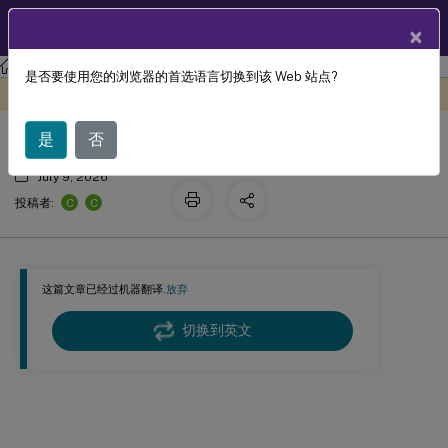
ZH
产品文档
×
Citrix Virtual Apps and Desktops
7 2511
是否要使用您的浏览器的首选语言切换到该 Web 站点?
已知问题和限制
此内容已经过机器动态翻译。
在此处提供反馈
是
否
July 9, 2026
C
C
投稿者:
这篇文章已经过机器翻译.
放弃
切换到英文
已知问题和限制