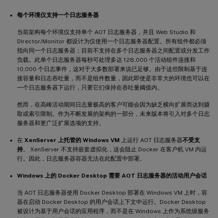
每个环境仅支持一个日志服务器
当前架构每个环境仅支持单个 AOT 日志服务器，并且 Web Studio 和
Director/Monitor 都设计为仅使用一个日志服务器配置。所有组件都必须
指向同一个日志服务器；目前不支持在多个日志服务器之间配置或分发工作
负载。此单个日志服务器每秒可处理多达 128,000 个活动组件连接和
10,000 个日志事件，这对于大多数部署来说已足够。由于这些限制基于连
接容量和日志吞吐量，而不是组件数量，因此即使是非常大的环境也可以在
一个日志服务器下运行，只要它们保持在吞吐量阈值内。
然而，在高峰活动期间日志量极高的客户可能会因为缺乏横向扩展而达到摄
取或索引限制。作为不断发展的架构的一部分，未来版本将引入对多个日志
服务器和更广泛扩展选项的支持。
在
XenServer 上托管的 Windows VM
上运行 AOT 日志服务器
不受支
持
。 XenServer 不支持嵌套虚拟化，这会阻止 Docker 在客户机 VM 内运
行。因此，日志服务器容器无法在此配置中部署。
Windows 上的 Docker Desktop 需要 AOT 日志服务器的活动用户会话
当 AOT 日志服务器使用 Docker Desktop 部署在 Windows VM 上时，容
器在启动 Docker Desktop 的用户会话上下文中运行。Docker Desktop
被设计为基于用户会话的应用程序，而不是在 Windows 上作为系统级服务