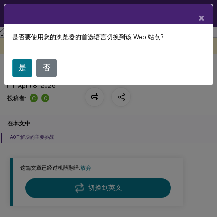
ZH
产品文档
×
Citrix Virtual Apps and Desktops
7 2511
是否要使用您的浏览器的首选语言切换到该 Web 站点?
借助 AOT 和日志服务器进行故障排除
此内容已经过机器动态翻译。
在此处提供反馈
是
否
April 8, 2026
C
C
投稿者:
在本文中
AOT 解决的主要挑战
这篇文章已经过机器翻译.
放弃
切换到英文