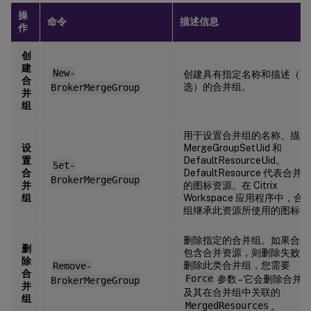
操
命令
描述信息
作
创
建
New-
创建具有指定名称和描述（可
合
选）的合并组。
BrokerMergeGroup
并
组
用于设置合并组的名称、描述
设
MergeGroupSetUid 和
置
DefaultResourceUid。
Set-
合
DefaultResource 代表合并
BrokerMergeGroup
并
的图标资源。在 Citrix
组
Workspace 应用程序中，合
组继承此资源所使用的图标。
删除指定的合并组。如果合并
删
包含合并资源，则删除失败。
除
删除此类合并组，您需要
Remove-
合
Force
参数 – 它会删除合并
BrokerMergeGroup
并
及其在合并组中关联的
组
MergedResources
。