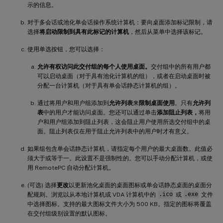
示的信息。
对于多会话或池化单会话操作系统计算机：要向桌面添加标记限制，请
选择
将启动限制到具有此标记的计算机
，然后从菜单中选择该标记。
使用单选按钮，您可以选择：
允许有权访问此交付组的每个人使用桌面。
交付组中的所有用户都
可以启动桌面（对于具有池化计算机的组），或者在启动桌面时被
分配一台计算机（对于具有单会话静态计算机的组）。
通过将用户和用户组添加到
允许列表
来
限制桌面使用
。只有
允许列
表
中的用户才能访问桌面。您还可以通过单击
添加阻止列表，
将用
户和用户组添加到阻止列表，这会阻止用户使用所选交付组中的桌
面。阻止列表仅在用于阻止允许列表中的用户时才有意义。
如果组包含单会话静态计算机，请指定每个用户的最大桌面数。此值必
须大于或等于一。此设置不是强制性的。您可以手动分配计算机，或使
用 RemotePC 自动分配计算机。
(可选) 选择
更改
以更新池化桌面的桌面图标或单会话静态桌面的桌面分
配规则。浏览以从本地计算机或 VDA 计算机中的
.ico
或
.exe
文件
中选择图标。支持的最大图标文件大小为 500 KB。指定的图标将覆盖
在交付组级别设置的默认图标。