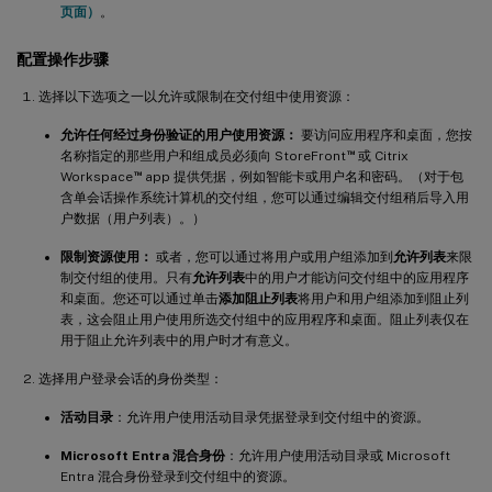
页面）
。
配置操作步骤
选择以下选项之一以允许或限制在交付组中使用资源：
允许任何经过身份验证的用户使用资源：
要访问应用程序和桌面，您按
™
名称指定的那些用户和组成员必须向 StoreFront
或 Citrix
™
Workspace
app 提供凭据，例如智能卡或用户名和密码。（对于包
含单会话操作系统计算机的交付组，您可以通过编辑交付组稍后导入用
户数据（用户列表）。）
限制资源使用：
或者，您可以通过将用户或用户组添加到
允许列表
来限
制交付组的使用。只有
允许列表
中的用户才能访问交付组中的应用程序
和桌面。您还可以通过单击
添加阻止列表
将用户和用户组添加到阻止列
表，这会阻止用户使用所选交付组中的应用程序和桌面。阻止列表仅在
用于阻止允许列表中的用户时才有意义。
选择用户登录会话的身份类型：
活动目录
：允许用户使用活动目录凭据登录到交付组中的资源。
Microsoft Entra 混合身份
：允许用户使用活动目录或 Microsoft
Entra 混合身份登录到交付组中的资源。