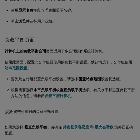
使用
显示名称
字段管理桌面显示名称。
单击
浏览
并选择用户或组。
负载平衡页面
计算机上的负载平衡会话
页面适用于多会话操作系统计算机。
使用此页面，配置此交付组要使用的负载平衡设置。默认情况下，交付组使用
站点范围设置
。
要为此交付组配置负载平衡设置，请选中
覆盖站点范围
设置复选框。
根据需要选择
水平负载平衡
或
垂直负载平衡
选项。有关水平和垂直负载平衡
方法的信息，请参阅
负载平衡计算机
。
如果您选择
垂直负载平衡
，请确保
并发登录容忍度
和
最大会话数
策略已正确
配置。