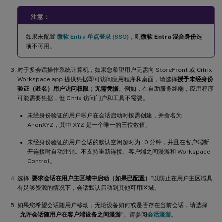
注意：
如果未配置
微软 Entra 单点登录 (SSO)
，则
微软 Entra 混合身份
选
项不可用。
对于多会话操作系统计算机，如果您希望用户无需向 StoreFront 或 Citrix
Workspace app 提供凭据即可访问应用程序和桌面，请选择
授予未经身份
验证（匿名）用户访问权限；无需凭据
。例如，在自助服务终端，应用程序
可能需要凭据，但 Citrix 访问门户和工具不需要。
未经身份验证的用户帐户在会话启动时按需创建，并命名为
AnonXYZ，其中 XYZ 是一个唯一的三位数值。
未经身份验证的用户会话的默认空闲超时为 10 分钟，并且在客户端断
开连接时自动注销。不支持重新连接、客户端之间漫游和 Workspace
Control。
选择“
要求会话在用户主区域中启动（如果已配置）
”以防止在用户主区域具
有足够资源的情况下，会话默认启动到其他可用区域。
如果您希望会话随用户移动，无论设备如何或是否存在当前会话，请选择
“
允许会话随用户在客户端设备之间漫游
”。请参阅
会话漫游
。