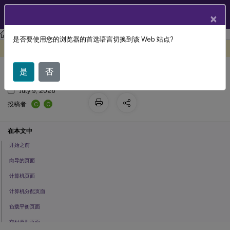
ZH
产品文档
×
Citrix Virtual Apps and Desktops
7 2511
是否要使用您的浏览器的首选语言切换到该 Web 站点?
Create delivery groups
此内容已经过机器动态翻译。
在此处提供反馈
是
否
July 9, 2026
C
C
投稿者:
在本文中
开始之前
向导的页面
计算机页面
计算机分配页面
负载平衡页面
交付类型页面