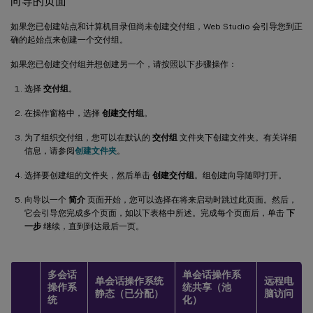
向导的页面
如果您已创建站点和计算机目录但尚未创建交付组，Web Studio 会引导您到正
确的起始点来创建一个交付组。
如果您已创建交付组并想创建另一个，请按照以下步骤操作：
选择
交付组
。
在操作窗格中，选择
创建交付组
。
为了组织交付组，您可以在默认的
交付组
文件夹下创建文件夹。有关详细
信息，请参阅
创建文件夹
。
选择要创建组的文件夹，然后单击
创建交付组
。组创建向导随即打开。
向导以一个
简介
页面开始，您可以选择在将来启动时跳过此页面。然后，
它会引导您完成多个页面，如以下表格中所述。完成每个页面后，单击
下
一步
继续，直到到达最后一页。
多会话
单会话操作系
单会话操作系统
远程电
操作系
统共享（池
静态（已分配）
脑访问
统
化）