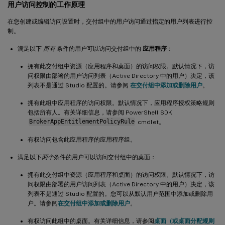
用户访问控制的工作原理
在您创建或编辑访问设置时，交付组中的用户访问通过指定的用户列表进行控
制。
满足以下
所有
条件的用户可以访问交付组中的
应用程序
：
拥有此交付组中资源（应用程序和桌面）的访问权限。默认情况下，访
问权限由部署的用户访问列表（Active Directory 中的用户）决定，该
列表不是通过 Studio 配置的。请参阅
在交付组中添加或删除用户
。
拥有此组中应用程序的访问权限。默认情况下，应用程序授权策略规则
包括所有人。有关详细信息，请参阅 PowerShell SDK
BrokerAppEntitlementPolicyRule
cmdlet。
有权访问包含此应用程序的应用程序组。
满足以下
两个
条件的用户可以访问交付组中的桌面：
拥有此交付组中资源（应用程序和桌面）的访问权限。默认情况下，访
问权限由部署的用户访问列表（Active Directory 中的用户）决定，该
列表不是通过 Studio 配置的。您可以从默认用户范围中添加或删除用
户。请参阅
在交付组中添加或删除用户
。
有权访问此组中的桌面。有关详细信息，请参阅
桌面（或桌面分配规则