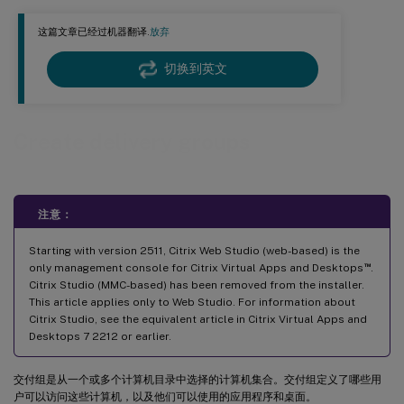
用户页面
这篇文章已经过机器翻译.
放弃
应用程序页面
桌面（或桌面分配规则）页面
切换到英文
应用程序保护页面
范围页面
Create delivery groups
许可证分配页面
策略集页面
本地主机缓存设置页面
注意：
摘要页面
Starting with version 2511, Citrix Web Studio (web-based) is the
局限性
™
only management console for Citrix Virtual Apps and Desktops
.
使用合并组启用金丝雀部署（预览版）
Citrix Studio (MMC-based) has been removed from the installer.
This article applies only to Web Studio. For information about
更多信息
Citrix Studio, see the equivalent article in Citrix Virtual Apps and
Desktops 7 2212 or earlier.
交付组是从一个或多个计算机目录中选择的计算机集合。交付组定义了哪些用
户可以访问这些计算机，以及他们可以使用的应用程序和桌面。