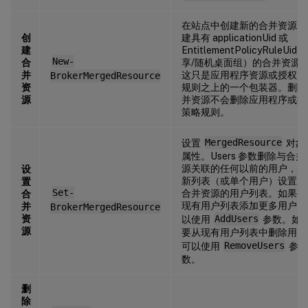
在站点中创建新的合并资源。
创
建具有 applicationUid 或
建
EntitlementPolicyRuleUid
New-
合
享/随机桌面组）的合并资源
并
这只是应用程序资源或授权策
BrokerMergedResource
资
规则之上的一个包装器。删除
源
并资源不会删除应用程序或授
策略规则。
设置
MergedResource
对象
属性。Users 参数删除与合并
源关联的任何以前的用户，并
设
新列表（或单个用户）设置为
置
Set-
合并资源的用户列表。如果要
合
现有用户列表添加更多用户，
并
BrokerMergedResource
资
以使用
AddUsers
参数。如
源
要从现有用户列表中删除用户
可以使用
RemoveUsers
参
数。
删
除