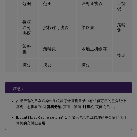
范围
范围
许可证协议
证协
议
授权
策略
许可
授权许可协议
策略集
集
协议
策略
策略集
本地主机缓存
集
摘要
摘要
摘要
摘要
注意：
如果所选的单会话操作系统静态计算机目录中有任何可用的已分配计
算机，您将看到“
计算机分配
”页面（紧随“
计算机
”页面之后）。
[Local Host Cache setting] 页面仅供包含电源管理的单会话池化计
算机的交付组使用。