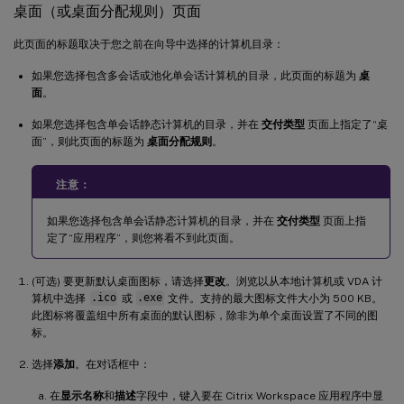
桌面（或桌面分配规则）页面
此页面的标题取决于您之前在向导中选择的计算机目录：
如果您选择包含多会话或池化单会话计算机的目录，此页面的标题为
桌
面
。
如果您选择包含单会话静态计算机的目录，并在
交付类型
页面上指定了“桌
面”，则此页面的标题为
桌面分配规则
。
注意：
如果您选择包含单会话静态计算机的目录，并在
交付类型
页面上指
定了“应用程序”，则您将看不到此页面。
(可选) 要更新默认桌面图标，请选择
更改
。浏览以从本地计算机或 VDA 计
算机中选择
.ico
或
.exe
文件。支持的最大图标文件大小为 500 KB。
此图标将覆盖组中所有桌面的默认图标，除非为单个桌面设置了不同的图
标。
选择
添加
。在对话框中：
在
显示名称
和
描述
字段中，键入要在 Citrix Workspace 应用程序中显