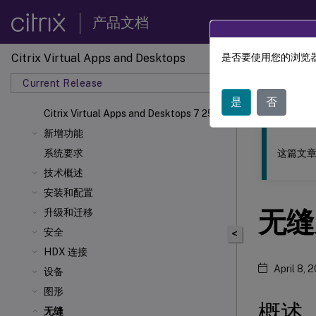
产品文档
Citrix Virtual Apps and Desktops
是否要使用您的浏览器
此内容已经过
Current Release
Citrix 
是
否
Citrix Virtual Apps
and Desktops 7 2511
新增功能
这篇文章
系统要求
技术概述
安装和配置
无缝
升级和迁移
安全
<
HDX 连接
April 8, 
设备
图形
概述
无缝