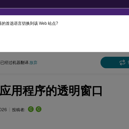
的首选语言切换到该 Web 站点?
机器动态翻译。
在此
Virtual Apps and Desktops
7 2511
已经过机器翻译.
放弃
应用程序的透明窗口
C
C
2026
投稿者: