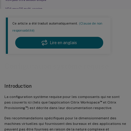
VDA pour OS multi-session
Hôtes / ressources de virtualisation
Ce article a été traduit automatiquement.
(Clause de non
Niveaux fonctionnels d’Active Directory
responsabilité)
Technologies HDX
Lire en anglais
Universal Print Server
Connectivité du service
Autres
Configuration système requise
Introduction
La configuration système requise pour les composants qui ne sont
™
pas couverts ici (tels que l’application Citrix Workspace
et Citrix
™
Provisioning
) est décrite dans leur documentation respective.
Des recommandations spécifiques pour le dimensionnement des
machines virtuelles qui fournissent des bureaux et des applications ne
peuvent pas être fournies en raison de la nature complexe et