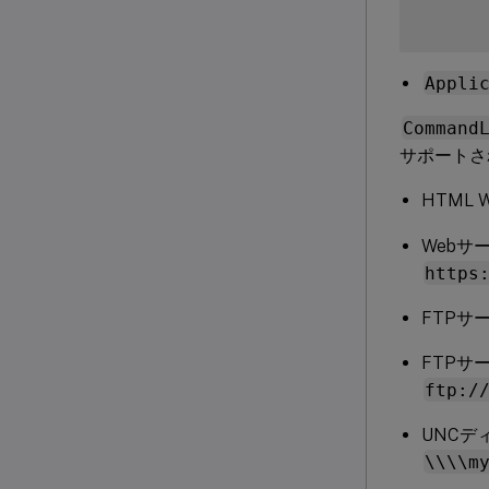
Appli
Command
サポートさ
HTML
Webサ
https
FTPサ
FTPサ
ftp:/
UNCデ
\\\\m