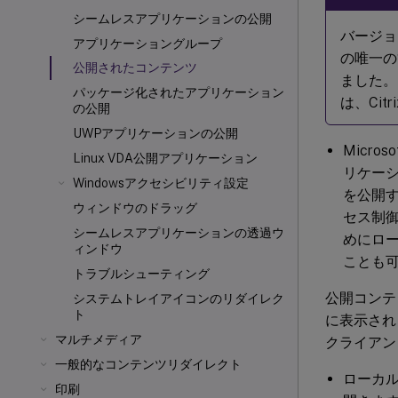
シームレスアプリケーションの公開
バージョン2
アプリケーショングループ
の唯一の
公開されたコンテンツ
ました。こ
パッケージ化されたアプリケーション
は、Citr
の公開
UWPアプリケーションの公開
Micr
Linux VDA公開アプリケーション
リケー
Windowsアクセシビリティ設定
を公開
ウィンドウのドラッグ
セス制
シームレスアプリケーションの透過ウ
めにロ
ィンドウ
ことも
トラブルシューティング
公開コンテン
システムトレイアイコンのリダイレク
ト
に表示され
マルチメディア
クライアン
一般的なコンテンツリダイレクト
ローカ
印刷