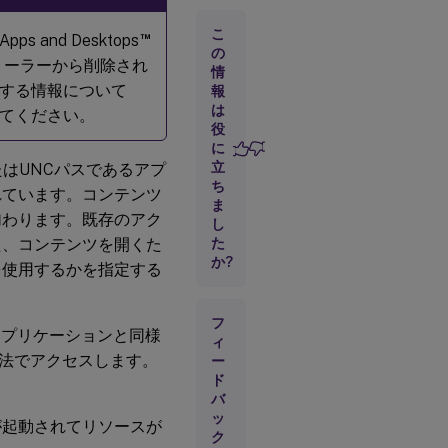
は
じ
こ
™
ps and Desktops
め
の
ストーラーから削除され
に
情
oに関する情報について
報
は
を参照してください。
UNC
役
パス
に
にあ
立
またはUNCパスであるアプ
るリ
ち
ソー
れています。コンテンツ
ま
スの
加わります。既存のアク
公開
し
た、コンテンツを開くた
た
か?
を使用するかを指定する
PublishedContent
アプリケーション
の表示と編集
フ
アプリケーションと同様
ィ
詳
法でアクセスします。
ー
細
ド
情
報
バ
ッ
が起動されてリソースが
ク