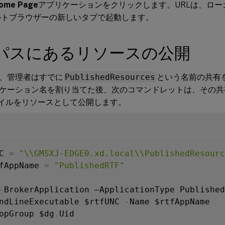
Home Page
アプリケーションをクリックします。URLは、ロー
ルトブラウザーの新しいタブで起動します。
Cパスにあるリソースの公開
、管理者はすでに
PublishedResources
という名前の共有
ケーション名を割り当てた後、次のコマンドレットは、その共
ァイルをリソースとして公開します。
C 
=
"\\GMSXJ-EDGE0.xd.local\\PublishedResourc
fAppName 
=
"PublishedRTF"
-
BrokerApplication –ApplicationType Published
ndLineExecutable $rtfUNC 
-
opGroup $dg
.
Uid
