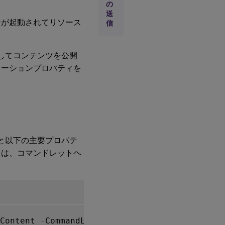
の
送
ンが起動されてリソース
信
を使用してコンテンツを公開
リケーションプロパティを
と以下の主要プロパテ
ては、コマンドレットヘ
Content 
-
CommandLineExecutable location 
-
Nam