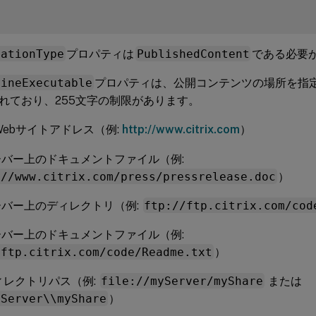
cationType
プロパティは
PublishedContent
である必要
LineExecutable
プロパティは、公開コンテンツの場所を指
れており、255文字の制限があります。
 Webサイトアドレス（例:
http://www.citrix.com
）
ーバー上のドキュメントファイル（例:
://www.citrix.com/press/pressrelease.doc
）
ーバー上のディレクトリ（例:
ftp://ftp.citrix.com/cod
ーバー上のドキュメントファイル（例:
/ftp.citrix.com/code/Readme.txt
）
ィレクトリパス（例:
file://myServer/myShare
または
yServer\\myShare
）