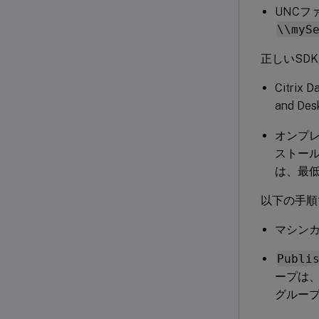
UNCフ
\\myS
正しいSD
Citrix 
and Des
オンプレミス
ストール
は、最低バ
以下の手順
マシン
Publi
ープは、
グルー