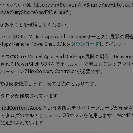
ァイルパス（例:
file://myServer/myShare/myFile.as
erver\myShare\myFile.asf
）
Kがあることを確認してください。
DaaS（旧Citrix Virtual Apps and Desktopsサービス）展開の場合、C
ktops Remote PowerShell SDKを
ダウンロード
してインストー
のCitrix Virtual Apps and Desktops展開の場合、Deliver
されるPowerShell SDKを使用します。公開コンテンツア
ージョン7.11のDelivery Controllerが必要です。
では例を使用します。例では次のとおりです。
カタログが作成されています。
shedContentApps
という名前のデリバリーグループが作成
カタログのマルチセッションOSマシンを使用します。WordP
プに追加されています。