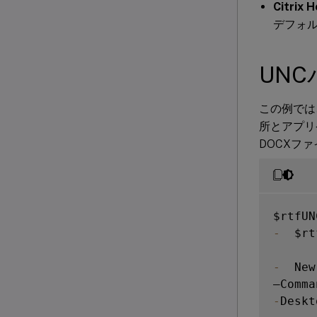
Citrix 
デフォ
UN
この例では
所とアプリ
DOCXフ
$rtfUN
-
  $rt
-
  New
–Comma
-
Deskt