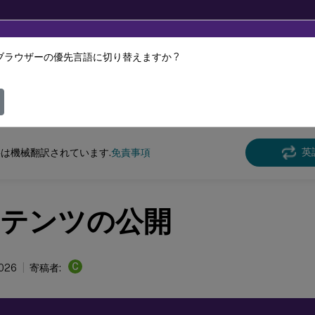
ブラウザーの優先言語に切り替えますか ?
ツは動的に機械翻訳されています。
フィ
Virtual Apps and Desktops
7 2511
英
は機械翻訳されています.
免責事項
テンツの公開
C
2026
寄稿者: