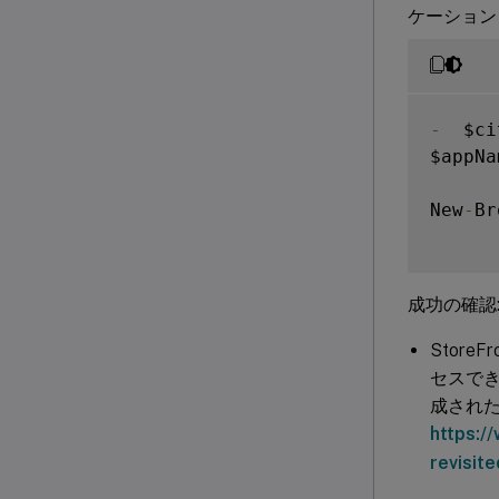
ケーション
-
  $ci
$appNa
New
-
Br
成功の確認
Store
セスで
成され
https:/
revisit