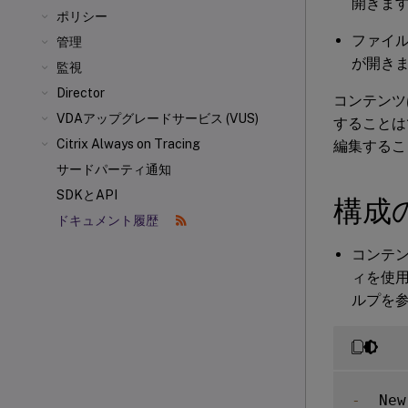
開きま
ポリシー
ファイ
管理
が開き
監視
Director
コンテンツは
VDAアップグレードサービス (VUS)
することは
Citrix Always on Tracing
編集するこ
サードパーティ通知
SDKとAPI
構成
ドキュメント履歴
コンテ
ィを使
ルプを
-
  New