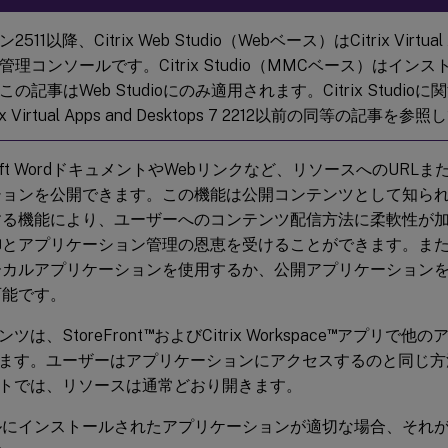
511以降、Citrix Web Studio（Webベース）はCitrix Virtual Ap
管理コンソールです。Citrix Studio（MMCベース）はイン
の記事はWeb Studioにのみ適用されます。Citrix Studi
ix Virtual Apps and Desktops 7 2212以前の同等の記事
osoft WordドキュメントやWebリンクなど、リソースへのURL
ションを公開できます。この機能は公開コンテンツとして知ら
する機能により、ユーザーへのコンテンツ配信方法に柔軟性が
御とアプリケーション管理の恩恵を受けることができます。ま
ーカルアプリケーションを使用するか、公開アプリケーション
可能です。
™
™
ツは、StoreFront
およびCitrix Workspace
アプリで他の
ます。ユーザーはアプリケーションにアクセスするのと同じ方
トでは、リソースは通常どおり開きます。
ルにインストールされたアプリケーションが適切な場合、それ