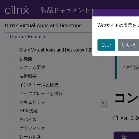
製品ドキュメント
Citrix Virtual Apps and Desktops
Webサイトの表示を
このコンテン
Current Release
Citrix 
はい
いいえ
Citrix Virtual Apps
and Desktops 7 2511
新機能
この記事
システム要件
技術概要
インストールと構成
コン
アップグレードと移行
セキュリティ
<
HDX接続
April 6, 
デバイス
グラフィック
シームレス
注: