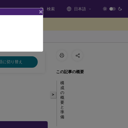
検索
日本語
×
ードバックを提供する
語に切り替え
この記事の概要
構
成
の
>
概
要
と
準
備