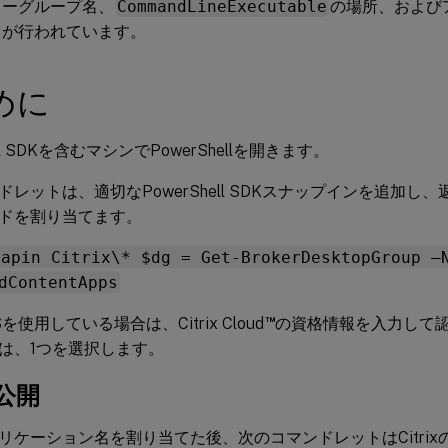
リーグループ名、
CommandLineExecutable
の場所、および
てが行われています。
めに
ell SDKを含むマシンでPowerShellを開きます。
ドレットは、適切なPowerShell SDKスナップインを追加し
ドを割り当てます。
napin Citrix\* $dg = Get-BrokerDesktopGroup –
dContentApps
™
aaSを使用している場合は、Citrix Cloud
の資格情報を入力して
は、1つを選択します。
公開
リケーション名を割り当てた後、次のコマンドレットはCitri