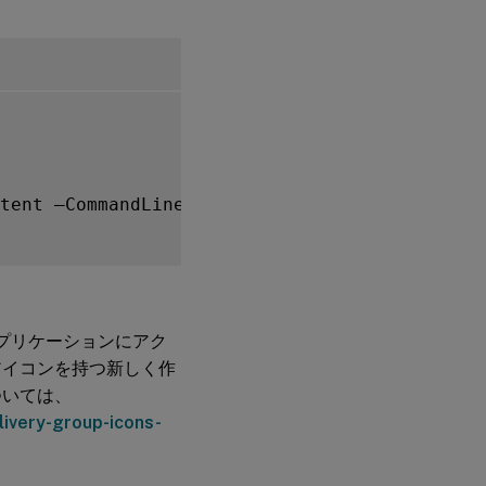
tent –CommandLineExecutable $citrixURL –Name
内のアプリケーションにアク
アイコンを持つ新しく作
ついては、
livery-group-icons-