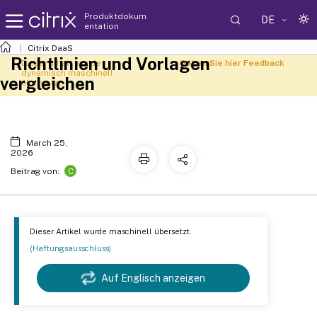
Produktdokum
DE
entation
Citrix DaaS
Richtlinien und Vorlagen
Dieser Inhalt wurde
Geben Sie hier Feedback
dynamisch maschinell
vergleichen
übersetzt.
March 25,
2026
C
Beitrag von:
Dieser Artikel wurde maschinell übersetzt.
(Haftungsausschluss)
Auf Englisch anzeigen