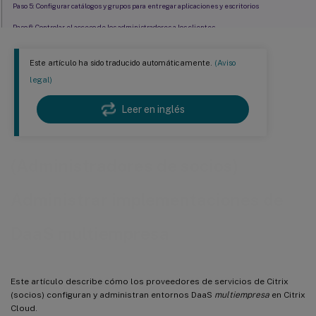
Paso 5: Configurar catálogos y grupos para entregar aplicaciones y escritorios
Paso 6: Controlar el acceso de los administradores a los clientes
Paso 7: Configurar espacios de trabajo
Este artículo ha sido traducido automáticamente.
(Aviso
Supervisar el servicio de un cliente
legal)
Quitar el servicio DaaS de un cliente
Leer en inglés
(Administradores de socios)
Administrar implementaciones de
DaaS multiempresa
Este artículo describe cómo los proveedores de servicios de Citrix
(socios) configuran y administran entornos DaaS
multiempresa
en Citrix
Cloud.