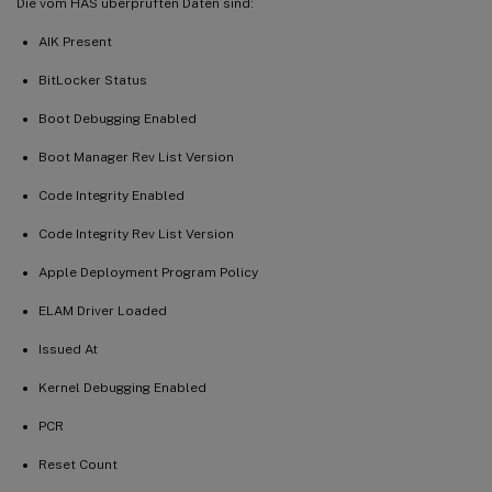
Die vom HAS überprüften Daten sind:
AIK Present
BitLocker Status
Boot Debugging Enabled
Boot Manager Rev List Version
Code Integrity Enabled
Code Integrity Rev List Version
Apple Deployment Program Policy
ELAM Driver Loaded
Issued At
Kernel Debugging Enabled
PCR
Reset Count