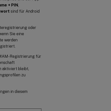
ame + PIN
,
nwort
sind für Android
teregistrierung oder
wenn Sie eine
äte werden
istriert.
 MAM-Registrierung für
enschaft
aktiviert bleibt,
ngsprofilen zu
lungen in diesem