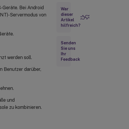
S-Geräte. Bei Android
War
ENT)-Servermodus von
dieser
Artikel
hilfreich?
Geräte.
Senden
Sie uns
Ihr
nzt werden soll.
Feedback
en Benutzer darüber,
lehnen.
lle und
ole zu kombinieren.