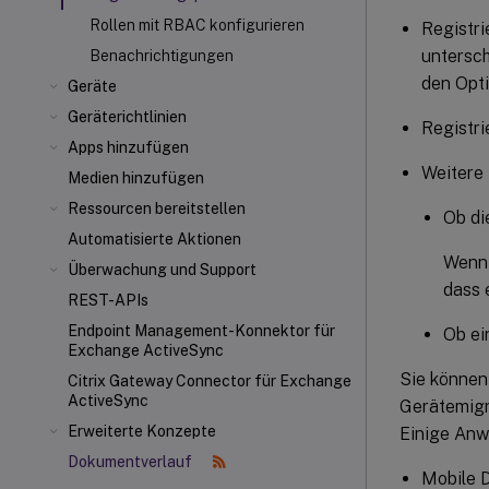
Rollen mit RBAC konfigurieren
Registri
untersc
Benachrichtigungen
den Opt
Geräte
Geräterichtlinien
Registri
Apps hinzufügen
Weitere 
Medien hinzufügen
Ressourcen bereitstellen
Ob di
Automatisierte Aktionen
Wenn 
Überwachung und Support
dass 
REST-APIs
Endpoint Management-Konnektor für
Ob ei
Exchange ActiveSync
Sie können
Citrix Gateway Connector
für Exchange
ActiveSync
Gerätemigr
Erweiterte Konzepte
Einige Anw
Dokumentverlauf
Mobile 