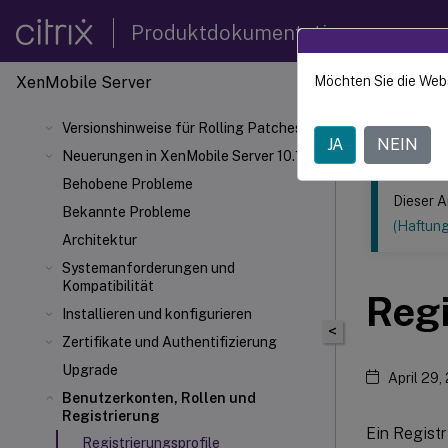
Produktdokumentation
XenMobile
Server
Möchten Sie die Web
Dieser Inhalt
Versionshinweise für Rolling Patches
XenMob
JA
NEIN
Neuerungen in XenMobile Server 10.16
Behobene Probleme
Dieser A
Bekannte Probleme
(Haftun
Architektur
Systemanforderungen und
Kompatibilität
Regi
Installieren und konfigurieren
<
Zertifikate und Authentifizierung
Upgrade
April 29,
Benutzerkonten, Rollen und
Registrierung
Ein Registr
Registrierungsprofile