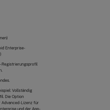
hnen)
id Enterprise-
)
-Registrierungsprofil
n.
endes.
spiel: Vollständig
il. Die Option
er Advanced-Lizenz für
nterprise und der App-