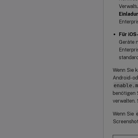
Verwaltu
Einladu
Enterpri
Für iOS
Geräte n
Enterpri
standard
Wenn Sie k
Android- o
enable.
benötigen S
verwalten.
Wenn Sie
Screenshot