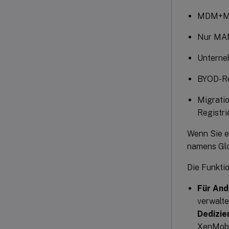
MDM+Mob
Nur M
Unterne
BYOD-Reg
Migratio
Registri
Wenn Sie e
namens Glo
Die Funkti
Für And
verwalte
Dedizie
XenMobi