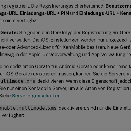
ng registriert. Die Registrierungssicherheitsmodi
Benutzern
ngs-URL
,
Einladungs-URL + PIN
und
Einladungs-URL + Ken
se nicht verfügbar.
-Geräte:
Sie geben den Gerätetyp der Registrierung an: Gerä
icht verwalten. Die iOS-Einstellungen werden nur angezeigt, 
se- oder Advanced-Lizenz für XenMobile besitzen. Neue Ger
mäßig in der Apple-Geräteverwaltung und App-Verwaltung reg
eine dedizierten Geräte für Android-Geräte oder keine reine
der iOS-Geräte registrieren müssen, können Sie die Servereig
multimode.xms
deaktivieren. Wenn diese Eigenschaft jedoch 
ie nur einen XenMobile Server, um alle Arten von Registrieru
 Siehe
Servereigenschaften
.
enable.multimode.xms
deaktivieren, sind nur die Einstel
 verfügbar: