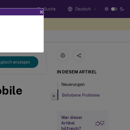
Suche
Deutsch
×
n Sie hier Feedback
glisch anzeigen
IN DIESEM ARTIKEL
Neuerungen
bile
Behobene Probleme
>
War dieser
Artikel
hilfreich?