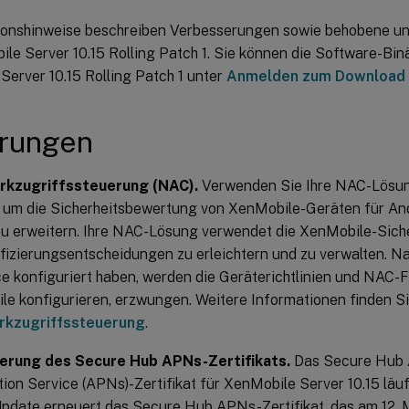
ionshinweise beschreiben Verbesserungen sowie behobene u
le Server 10.15 Rolling Patch 1. Sie können die Software-Bin
Server 10.15 Rolling Patch 1 unter
Anmelden zum Download
rungen
kzugriffssteuerung (NAC).
Verwenden Sie Ihre NAC-Lösu
, um die Sicherheitsbewertung von XenMobile-Geräten für And
zu erweitern. Ihre NAC-Lösung verwendet die XenMobile-Sich
fizierungsentscheidungen zu erleichtern und zu verwalten. 
e konfiguriert haben, werden die Geräterichtlinien und NAC-Fil
e konfigurieren, erzwungen. Weitere Informationen finden Si
kzugriffssteuerung
.
erung des Secure Hub APNs-Zertifikats.
Das Secure Hub 
tion Service (APNs)-Zertifikat für XenMobile Server 10.15 läuf
pdate erneuert das Secure Hub APNs-Zertifikat, das am 12. 