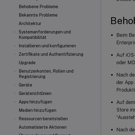
Behobene Probleme
Bekannte Probleme
Beho
Architektur
Systemanforderungen und
Beim Bea
Kompatibilität
Enterpri
Installieren und konfigurieren
Zertifikate und Authentifizierung
Auf iOS-
oder MD
Upgrade
Benutzerkonten, Rollen und
Nach dem
Registrierung
der App 
Geräte
Produkt
Geräterichtlinien
Auf dem
Apps hinzufügen
Store in
Medien hinzufügen
“Ausste
Ressourcen bereitstellen
Automatisierte Aktionen
Nach de