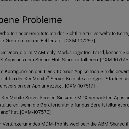
bene Probleme
rbeiten oder Bereitstellen der Richtlinie für verwaltete Konf
se-Geräten tritt ein Fehler auf. [CXM-107297]
Geräten, die im MAM-only-Modus registriert sind, können Si
X-Apps aus dem Secure Hub Store installieren. [CXM-107515
 Konfigurieren der Track-ID einer App können Sie die erwar
®
nicht in der XenMobile
Server-Konsole anzeigen. Stattdessen
ionsversion der App angezeigt. [CXM-107517]
 XenMobile Server können Sie keine MDX-verpackten Apps 
stallieren, wenn die Geräterichtlinie für das Bereitstellungspr
hend” hat. [CXM-107573]
r Verlängerung des MDM-Profils wechseln die ABM Shared iP