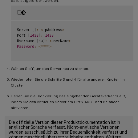
dazu aufgefordert werden:
Server 
[
]
:
<
ipAddress
>
Port 
[
1433
]
:
1433
Username 
[
sa
]
:
<
userName
>
Password
:
<
**
**
>
Wählen Sie
Y
, um den Server neu zu starten.
Wiederholen Sie die Schritte 3 und 4 für alle anderen Knoten im
Cluster.
Heben Sie die Blockierung des eingehenden Geräteverkehrs auf,
indem Sie den virtuellen Server am Citrix ADC Load Balancer
aktivieren.
Die offizielle Version dieser Produktdokumentation ist in
englischer Sprache verfasst. Nicht-englische Versionen
wurden ausschließlich zu Ihrer Bequemlichkeit verfasst und
können maschinell übersetzte Inhalte enthalten. Weitere