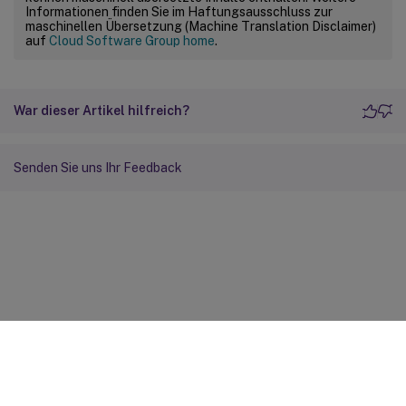
Informationen finden Sie im Haftungsausschluss zur
maschinellen Übersetzung (Machine Translation Disclaimer)
auf
Cloud Software Group home
.
War dieser Artikel hilfreich?
Senden Sie uns Ihr Feedback