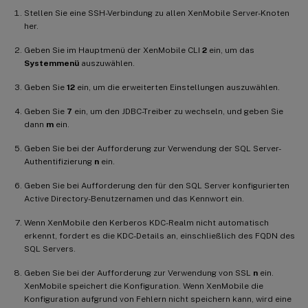
Stellen Sie eine SSH-Verbindung zu allen XenMobile Server-Knoten
her.
Geben Sie im Hauptmenü der XenMobile CLI
2
ein, um das
Systemmenü
auszuwählen.
Geben Sie
12
ein, um die erweiterten Einstellungen auszuwählen.
Geben Sie
7
ein, um den JDBC-Treiber zu wechseln, und geben Sie
dann
m
ein.
Geben Sie bei der Aufforderung zur Verwendung der SQL Server-
Authentifizierung
n
ein.
Geben Sie bei Aufforderung den für den SQL Server konfigurierten
Active Directory-Benutzernamen und das Kennwort ein.
Wenn XenMobile den Kerberos KDC-Realm nicht automatisch
erkennt, fordert es die KDC-Details an, einschließlich des FQDN des
SQL Servers.
Geben Sie bei der Aufforderung zur Verwendung von SSL
n
ein.
XenMobile speichert die Konfiguration. Wenn XenMobile die
Konfiguration aufgrund von Fehlern nicht speichern kann, wird eine