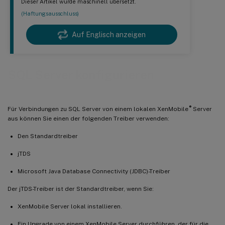
Dieser Artikel wurde maschinell übersetzt.
(Haftungsausschluss)
Auf Englisch anzeigen
SQL Server konfigurieren
®
Für Verbindungen zu SQL Server von einem lokalen XenMobile
Server
aus können Sie einen der folgenden Treiber verwenden:
Den Standardtreiber
jTDS
Microsoft Java Database Connectivity (JDBC)-Treiber
Der jTDS-Treiber ist der Standardtreiber, wenn Sie:
XenMobile Server lokal installieren.
Ein Upgrade von einem XenMobile Server durchführen, der für die