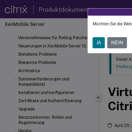
Produktdokumentation
XenMobile
Server
Möchten Sie die Web
Dieser Inhalt
Versionshinweise für Rolling Patches
XenMob
JA
NEIN
Neuerungen in XenMobile Server 10.16
Behobene Probleme
Dieser A
Bekannte Probleme
(Haftun
Architektur
Systemanforderungen und
Kompatibilität
Virt
Installieren und konfigurieren
<
Zertifikate und Authentifizierung
Citr
Upgrade
Benutzerkonten, Rollen und
Registrierung
April 29,
Geräte