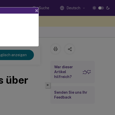
Suche
Deutsch
×
n Sie hier Feedback
glisch anzeigen
War dieser
Artikel
s über
hilfreich?
>
Senden Sie uns Ihr
Feedback