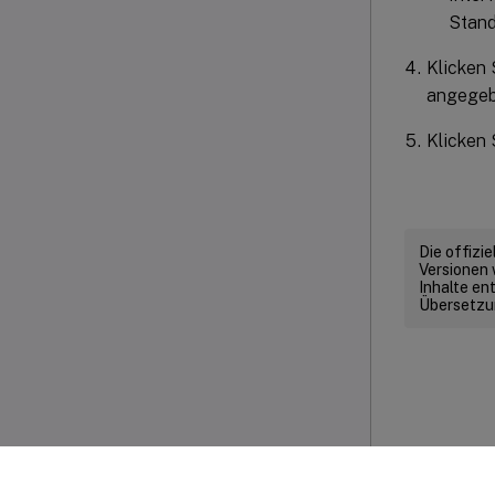
Stand
Klicken 
angegebe
Klicken 
Die offizi
Versionen 
Inhalte en
Übersetzun