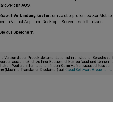
ardwert ist
AUS
.
Sie auf
Verbindung testen
, um zu überprüfen, ob XenMobile
nen Virtual Apps and Desktops-Server herstellen kann.
Sie auf
Speichern
.
elle Version dieser Produktdokumentation ist in englischer Sprache ver
wurden ausschließlich zu Ihrer Bequemlichkeit verfasst und können m
thalten. Weitere Informationen finden Sie im Haftungsausschluss zur
g (Machine Translation Disclaimer) auf
Cloud Software Group home
.