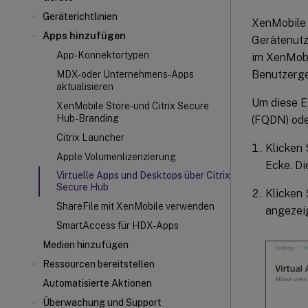
Geräterichtlinien
XenMobile 
Apps hinzufügen
Gerätenutz
App-Konnektortypen
im XenMobi
Benutzerger
MDX- oder Unternehmens-Apps
aktualisieren
Um diese E
XenMobile Store- und Citrix Secure
Hub
-Branding
(FQDN) ode
Citrix Launcher
Klicken 
Apple Volumenlizenzierung
Ecke. Di
Virtuelle Apps und Desktops über Citrix
Secure Hub
Klicken 
ShareFile mit XenMobile verwenden
angezeig
SmartAccess für HDX
-Apps
Medien hinzufügen
Ressourcen bereitstellen
Automatisierte Aktionen
Überwachung und Support