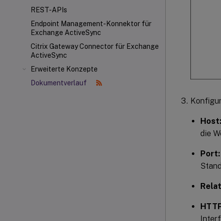
REST-APIs
Endpoint Management-Konnektor für
Exchange ActiveSync
Citrix Gateway Connector
für Exchange
ActiveSync
Erweiterte Konzepte
Dokumentverlauf
Konfigur
Host
die W
Port:
Stand
Relat
HTTP
Inter