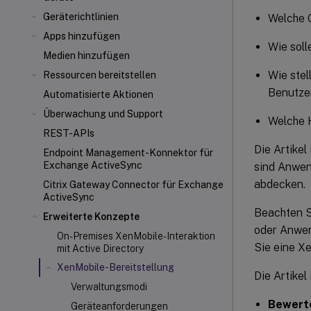
Geräterichtlinien
Welche 
Apps hinzufügen
Wie soll
Medien hinzufügen
Wie stel
Ressourcen bereitstellen
Benutze
Automatisierte Aktionen
Überwachung und Support
Welche 
REST-APIs
Die Artikel
Endpoint Management-Konnektor für
Exchange ActiveSync
sind Anwen
abdecken.
Citrix Gateway Connector
für Exchange
ActiveSync
Beachten S
Erweiterte Konzepte
oder Anwend
On-Premises XenMobile-Interaktion
Sie eine X
mit Active Directory
XenMobile-Bereitstellung
Die Artikel
Verwaltungsmodi
Bewert
Geräteanforderungen