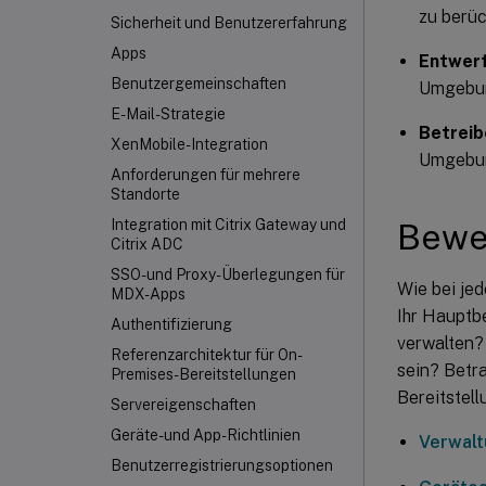
zu berüc
Sicherheit und Benutzererfahrung
Apps
Entwerf
Benutzergemeinschaften
Umgebu
E-Mail-Strategie
Betreib
XenMobile-Integration
Umgebu
Anforderungen für mehrere
Standorte
Integration mit Citrix Gateway und
Bewe
Citrix ADC
SSO- und Proxy-Überlegungen für
Wie bei jed
MDX-Apps
Ihr Hauptb
Authentifizierung
verwalten?
Referenzarchitektur für On-
sein? Betr
Premises-Bereitstellungen
Bereitstell
Servereigenschaften
Geräte- und App-Richtlinien
Verwal
Benutzerregistrierungsoptionen