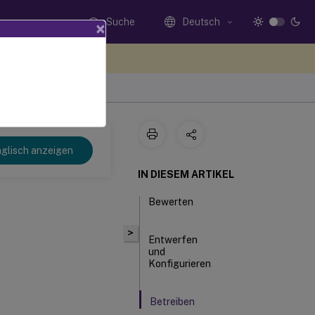
Suche
Deutsch
×
n Sie hier Feedback
glisch anzeigen
IN DIESEM ARTIKEL
Bewerten
>
Entwerfen
und
Konfigurieren
Betreiben
und