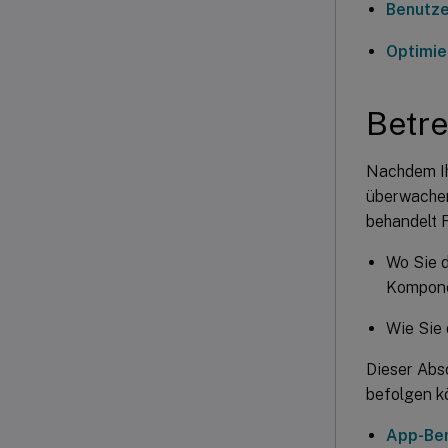
Benutze
Optimie
Betr
Nachdem Ih
überwachen
behandelt 
Wo Sie d
Kompone
Wie Sie 
Dieser Absc
befolgen k
App-Ber