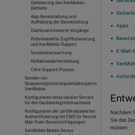
Geräte
Optimierung des XenMobile-
Betriebs
Sicherh
App-Bereitstellung und -
Aufhebung der Bereitstellung
Apps
Dashboard-basierte Vorgänge
Benutz
Rollenbasierte Zugriffssteuerung
und XenMobile-Support
E-Mail-
Systemüberwachung
Notfallwiederherstellung
XenMobi
Citrix Support-Prozess
Anforde
Senden von
Gruppenregistrierungseinladungen in
XenMobile
Entwe
Konfigurieren eines lokalen Servers
für den Geräteintegritätsnachweis
Konfigurieren der zertifikatbasierten
Nachdem Si
Authentifizierung mit EWS für Secure
Sie das Des
Mail-Push-Benachrichtigungen
müssen:
XenMobile Mobile Device