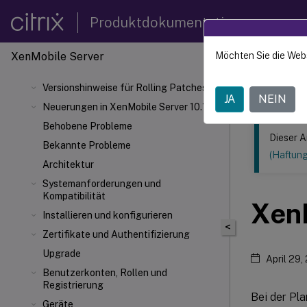
Produktdokumentation
XenMobile
Server
Möchten Sie die Web
Dieser Inhalt
Versionshinweise für Rolling Patches
XenMob
JA
NEIN
Neuerungen in XenMobile Server 10.16
Behobene Probleme
Dieser A
Bekannte Probleme
(Haftun
Architektur
Systemanforderungen und
Kompatibilität
Xen
Installieren und konfigurieren
<
Zertifikate und Authentifizierung
Upgrade
April 29,
Benutzerkonten, Rollen und
Registrierung
Bei der Pla
Geräte