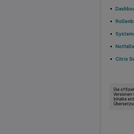
Dashboa
Rollenb
System
Notfall
Citrix 
Die offizi
Versionen 
Inhalte en
Übersetzun