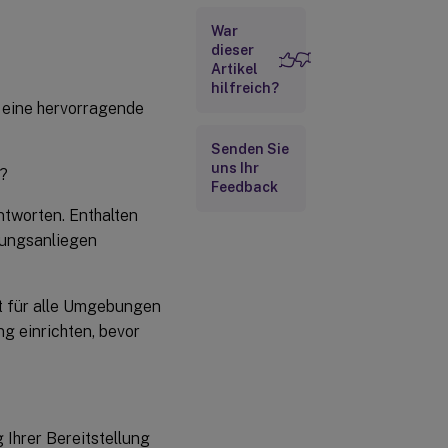
Überwachen
War
dieser
Artikel
hilfreich?
ig eine hervorragende
Senden Sie
uns Ihr
t?
Feedback
antworten. Enthalten
lungsanliegen
ht für alle Umgebungen
ng einrichten, bevor
Ihrer Bereitstellung