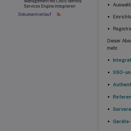
Management mit Cisco Identity
Auswahl 
Services Engine integrieren
Dokumentverlauf
Einricht
Registr
Dieser Abs
mehr.
Integra
SSO- un
Authent
Referen
Servere
Geräte-