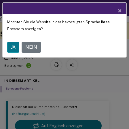
Produktdokum
DE
×
entation
XenMobile
Server Aktuelle Version
XenMobile
Server
Möchten Sie die Website in der bevorzugten Sprache Ihres
Versionshinweise für XenMobile
Dieser Inhalt wurde
Geben Sie hier Feedback
Browsers anzeigen?
dynamisch maschinell
Server 10.15 Rolling Patch 11
übersetzt.
JA
NEIN
June 11, 2025
C
Beitrag von:
IN DIESEM ARTIKEL
Behobene Probleme
Dieser Artikel wurde maschinell übersetzt.
(Haftungsausschluss)
Auf Englisch anzeigen