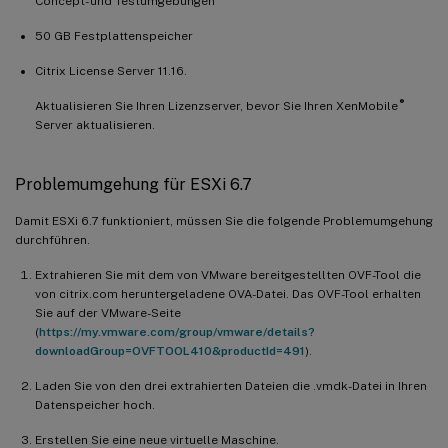
Concept- und Testumgebungen
50 GB Festplattenspeicher
Citrix License Server 11.16.
®
Aktualisieren Sie Ihren Lizenzserver, bevor Sie Ihren XenMobile
Server aktualisieren.
Problemumgehung für ESXi 6.7
Damit ESXi 6.7 funktioniert, müssen Sie die folgende Problemumgehung
durchführen.
Extrahieren Sie mit dem von VMware bereitgestellten OVF-Tool die
von citrix.com heruntergeladene OVA-Datei. Das OVF-Tool erhalten
Sie auf der VMware-Seite
(
https://my.vmware.com/group/vmware/details?
downloadGroup=OVFTOOL410&productId=491
).
Laden Sie von den drei extrahierten Dateien die .vmdk-Datei in Ihren
Datenspeicher hoch.
Erstellen Sie eine neue virtuelle Maschine.