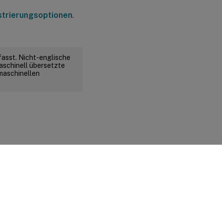
strierungsoptionen
.
fasst. Nicht-englische
aschinell übersetzte
 maschinellen
d rechtliche Bestimmungen
|
Cookie-Einstellungen
|
docs.cloud.com
© 1999-
2026
Cloud Software Group, Inc. All rights reserved.