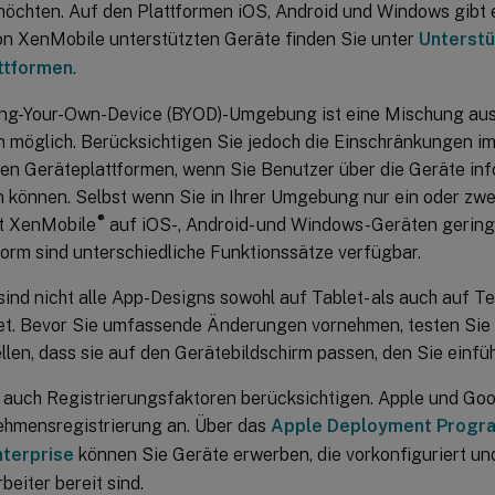
möchten. Auf den Plattformen iOS, Android und Windows gibt e
von XenMobile unterstützten Geräte finden Sie unter
Unterstü
ttformen
.
ring-Your-Own-Device (BYOD)-Umgebung ist eine Mischung aus
n möglich. Berücksichtigen Sie jedoch die Einschränkungen im 
en Geräteplattformen, wenn Sie Benutzer über die Geräte info
n können. Selbst wenn Sie in Ihrer Umgebung nur ein oder zwe
®
rt XenMobile
auf iOS-, Android- und Windows-Geräten gering
form sind unterschiedliche Funktionssätze verfügbar.
ind nicht alle App-Designs sowohl auf Tablet- als auch auf 
et. Bevor Sie umfassende Änderungen vornehmen, testen Sie 
llen, dass sie auf den Gerätebildschirm passen, den Sie einf
 auch Registrierungsfaktoren berücksichtigen. Apple und G
ehmensregistrierung an. Über das
Apple Deployment Progr
nterprise
können Sie Geräte erwerben, die vorkonfiguriert u
beiter bereit sind.