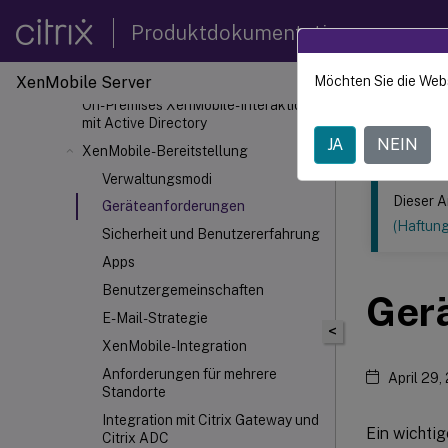
Exchange ActiveSync
Produktdokumentation
Citrix Gateway Connector
für Exchange
ActiveSync
Erweiterte Konzepte
XenMobile
Server
Möchten Sie die Web
Dieser Inhalt
On-Premises XenMobile-Interaktion
mit Active Directory
XenMob
JA
NEIN
XenMobile-Bereitstellung
Verwaltungsmodi
Dieser A
Geräteanforderungen
(Haftun
Sicherheit und Benutzererfahrung
Apps
Benutzergemeinschaften
Ger
E-Mail-Strategie
<
XenMobile-Integration
Anforderungen für mehrere
April 29,
Standorte
Integration mit Citrix Gateway und
Ein wichtig
Citrix ADC