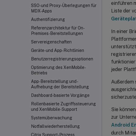
einführen 
SSO- und Proxy-Überlegungen für
Liste der 
MDX-Apps
Gerätepla
Authentifizierung
Referenzarchitektur für On-
In einer B
Premises-Bereitstellungen
Plattforme
Servereigenschaften
unterstützt
Geräte- und App-Richtlinien
registriere
Benutzerregistrierungsoptionen
funktionie
Optimierung des XenMobile-
jeder Platt
Betriebs
Außerdem s
App-Bereitstellung und -
Aufhebung der Bereitstellung
ausgericht
Dashboard-basierte Vorgänge
sicherzuste
Rollenbasierte Zugriffssteuerung
Sie können
und XenMobile-Support
zur Untern
Systemüberwachung
Android E
Notfallwiederherstellung
durch Mitar
Citrix Support-Prozess