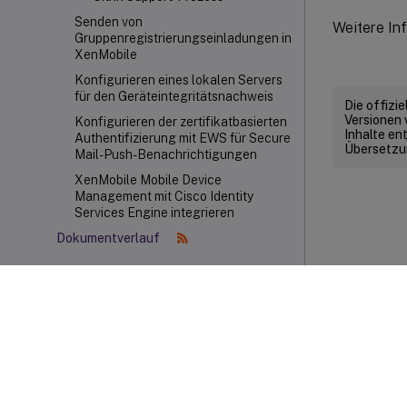
Senden von
Weitere In
Gruppenregistrierungseinladungen in
XenMobile
Konfigurieren eines lokalen Servers
für den Geräteintegritätsnachweis
Die offizi
Versionen 
Konfigurieren der zertifikatbasierten
Inhalte en
Authentifizierung mit EWS für Secure
Übersetzun
Mail-Push-Benachrichtigungen
XenMobile Mobile Device
Management mit Cisco Identity
Services Engine integrieren
Dokumentverlauf