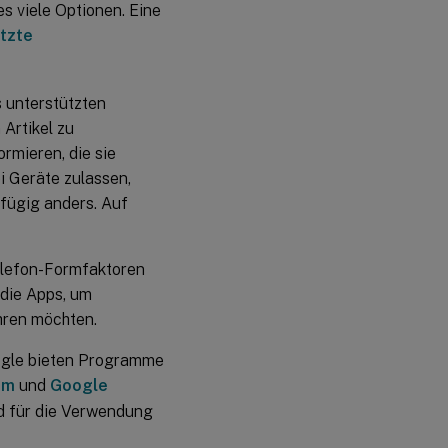
s viele Optionen. Eine
tzte
 unterstützten
Artikel zu
rmieren, die sie
i Geräte zulassen,
fügig anders. Auf
Telefon-Formfaktoren
die Apps, um
ühren möchten.
oogle bieten Programme
am
und
Google
nd für die Verwendung