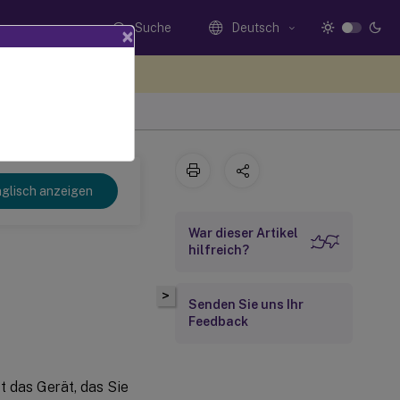
Suche
Deutsch
×
n Sie hier Feedback
glisch anzeigen
War dieser Artikel
hilfreich?
>
Senden Sie uns Ihr
Feedback
st das Gerät, das Sie