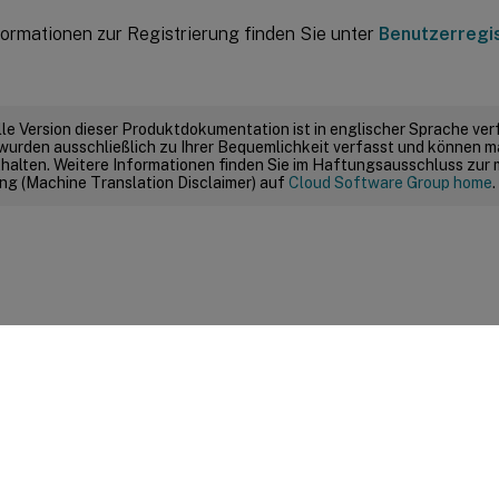
formationen zur Registrierung finden Sie unter
Benutzerregi
elle Version dieser Produktdokumentation ist in englischer Sprache ver
wurden ausschließlich zu Ihrer Bequemlichkeit verfasst und können m
thalten. Weitere Informationen finden Sie im Haftungsausschluss zur
g (Machine Translation Disclaimer) auf
Cloud Software Group home
.
Feedback zur Site
|
Ihre Datenschutzauswahl
|
Datenschutz un